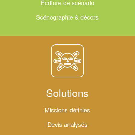
Écriture de scénario
Scénographie & décors
Accueil
Expertises
Événements public
Solutions
Événements interne
Missions définies
Contact
Devis analysés