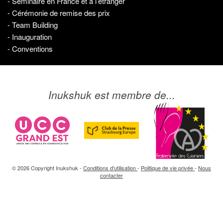
- Séminaire en France et à l’étranger
- Cérémonie de remise des prix
- Team Building
- Inauguration
- Conventions
Inukshuk est membre de...
© 2026 Copyright Inukshuk -
Conditions d'utilisation
-
Politique de vie privée
-
Nous
contacter